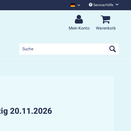
Service/Hilfe
Monsters Of Liedermaching Deutsc
Mein Konto
Warenkorb
zig 20.11.2026