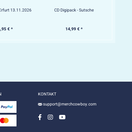
 Erfurt 13.11.2026
CD Digipack - Sutsche
Hard
,95 € *
14,99 € *
N
KONTAKT
support@merchcowboy.com