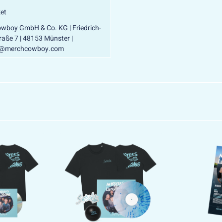
et
wboy GmbH & Co. KG | Friedrich-
raße 7 | 48153 Münster |
t@merchcowboy.com