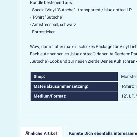
Bundle bestehend aus:
- Special Vinyl "Sutsche" - transparent / blue dotted LP
- T-Shirt "Sutsche"
- Antistressball, schwarz
- Formsticker
Wow, das ist aber mal ein schickes Package für Vinyl Lie
Fachleute nennen es „blue dotted“) daher. Außerdem: Dam
„Sutsche“-Look und zur neuen Zierde Deines Kühlschran
Shop:
Monster
Materialzusammensetzung:
T-Shirt
Medium/Format:
12'', LP,
Ähnliche Artikel
Könnte Dich ebenfalls interessier