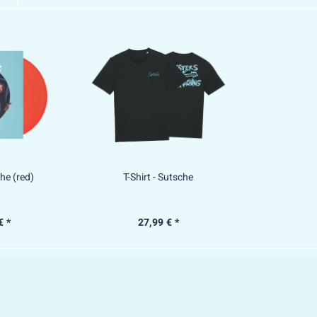
che (red)
T-Shirt - Sutsche
€ *
27,99 € *